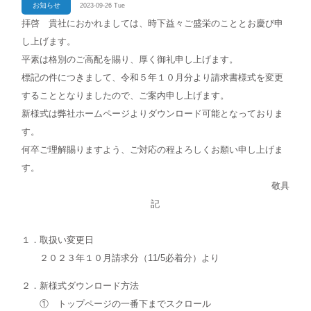
お知らせ
2023-09-26 Tue
拝啓 貴社におかれましては、時下益々ご盛栄のこととお慶び申
し上げます。
平素は格別のご高配を賜り、厚く御礼申し上げます。
標記の件につきまして、令和５年１０月分より請求書様式を変更
することとなりましたので、ご案内申し上げます。
新様式は弊社ホームページよりダウンロード可能となっておりま
す。
何卒ご理解賜りますよう、ご対応の程よろしくお願い申し上げま
す。
敬具
記
１．取扱い変更日
２０２３年１０月請求分（11/5必着分）より
２．新様式ダウンロード方法
① トップページの一番下までスクロール